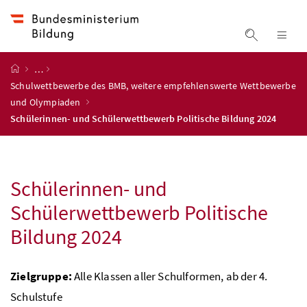
Accesskey
Accesskey
Accesskey
Accesskey
Zum Inhalt
Zum Hauptmenü
Zum Untermenü
Zur Suche
[4]
[1]
[3]
[2]
Suche ein
Nav
Startseite
…
Schulwettbewerbe des BMB, weitere empfehlenswerte Wettbewerbe
und Olympiaden
Schülerinnen- und Schülerwettbewerb Politische Bildung 2024
Schülerinnen- und
Schülerwettbewerb Politische
Bildung 2024
Zielgruppe
:
Alle Klassen aller Schulformen, ab der 4.
Schulstufe