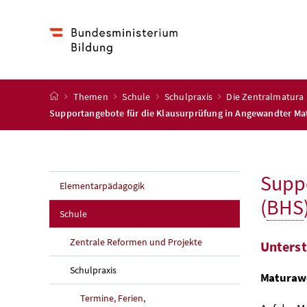
Accesskey
Accesskey
Accesskey
Accesskey
Zum Inhalt
Zum Hauptmenü
Zum Untermenü
Zur Suche
[4]
[1]
[3]
[2]
Startseite
Themen
Schule
Schulpraxis
Die Zentralmatura
Supportangebote für die Klausurprüfung in Angewandter Ma
Suppo
Elementarpädagogik
(
BHS
Schule
Zentrale Reformen und Projekte
Unterst
Schulpraxis
Maturaw
Termine, Ferien,