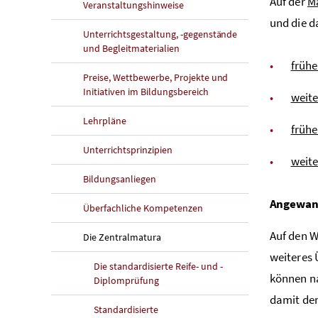
Auf der
M
Veranstaltungshinweise
und die 
Unterrichtsgestaltung, -gegenstände
und Begleitmaterialien
früh
Preise, Wettbewerbe, Projekte und
Initiativen im Bildungsbereich
weit
Lehrpläne
frühe
Unterrichtsprinzipien
weite
Bildungsanliegen
Angewan
Überfachliche Kompetenzen
Auf den 
Die Zentralmatura
weiteres 
Die standardisierte Reife- und -
können n
Diplomprüfung
damit de
Standardisierte