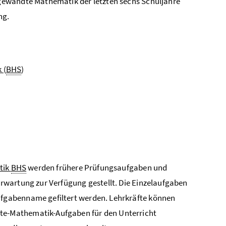
gewandte Mathematik der letzten sechs Schuljahre
ng.
 (
BHS
)
tik
BHS
werden frühere Prüfungsaufgaben und
rwartung zur Verfügung gestellt. Die Einzelaufgaben
fgabenname gefiltert werden. Lehrkräfte können
e-Mathematik-Aufgaben für den Unterricht