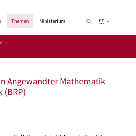
Ausgewählte Sprach
s
Themen
Ministerium
Suche einblenden
DE
BHS
 in Angewandter Mathematik
k (BRP)
a