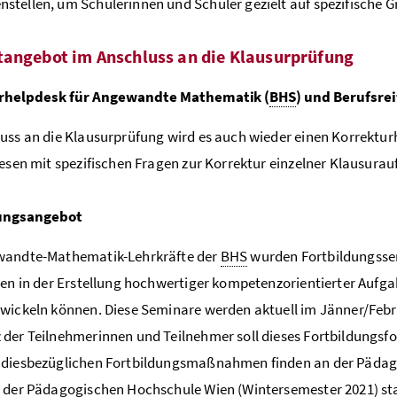
tellen, um Schülerinnen und Schüler gezielt auf spezifische
angebot im Anschluss an die Klausurprüfung
rhelpdesk für Angewandte Mathematik (
BHS
) und Berufsre
uss an die Klausurprüfung wird es auch wieder einen Korrektur
iesen mit spezifischen Fragen zur Korrektur einzelner Klausur
ungsangebot
wandte-Mathematik-Lehrkräfte der
BHS
wurden Fortbildungssem
ten in der Erstellung hochwertiger kompetenzorientierter Aufga
wickeln können. Diese Seminare werden aktuell im Jänner/Febr
der Teilnehmerinnen und Teilnehmer soll dieses Fortbildungsf
 diesbezüglichen Fortbildungsmaßnahmen finden an der Pädag
 der Pädagogischen Hochschule Wien (Wintersemester 2021) sta