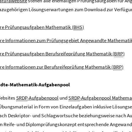
aturawebsite
stehen alle ehemaligen Prüfungsaufgaben für An
dazugehörigen Lösungserwartungen zum Download zur Verfügu
ere Prüfungsaufgaben Mathematik (
BHS
)
ere Informationen zum Prüfungsgebiet Angewandte Mathematik
re Prüfungsaufgaben Berufsreifeprüfung Mathematik (
BRP
)
re Informationen zur Berufsreifeprüfung Mathematik (
BRP
)
dte-Mathematik-Aufgabenpool
Websites
SRDP
-Aufgabenpool
und
SRDP
-Aufgabenpool Mathema
Übungsmaterial in Form von Einzelaufgaben inklusive Lösungse
ach Deskriptor- und Schlagwortsuche beziehungsweise nach Au
m Reife- und Diplomprüfungskonzept entsprechende Angewandt