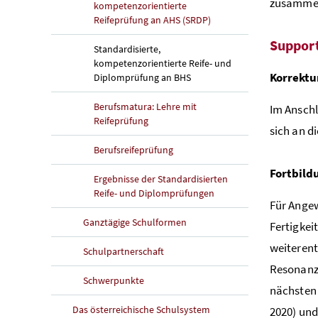
zusammens
kompetenzorientierte
Reifeprüfung an AHS (SRDP)
Support
Standardisierte,
kompetenzorientierte Reife- und
Korrektu
Diplomprüfung an BHS
Berufsmatura: Lehre mit
Im Anschl
Reifeprüfung
sich an d
Berufsreifeprüfung
Fortbild
Ergebnisse der Standardisierten
Reife- und Diplomprüfungen
Für Ange
Ganztägige Schulformen
Fertigkei
weiterent
Schulpartnerschaft
Resonanz 
Schwerpunkte
nächsten
Das österreichische Schulsystem
2020) und