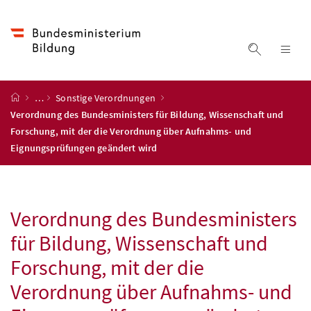
Accesskey
Accesskey
Accesskey
Accesskey
Zum Inhalt
Zum Hauptmenü
Zum Untermenü
Zur Suche
[4]
[1]
[3]
[2]
Suche ein
Nav
Startseite
…
Sonstige Verordnungen
Verordnung des Bundesministers für Bildung, Wissenschaft und
Forschung, mit der die Verordnung über Aufnahms- und
Eignungsprüfungen geändert wird
Verordnung des Bundesministers
für Bildung, Wissenschaft und
Forschung, mit der die
Verordnung über Aufnahms- und