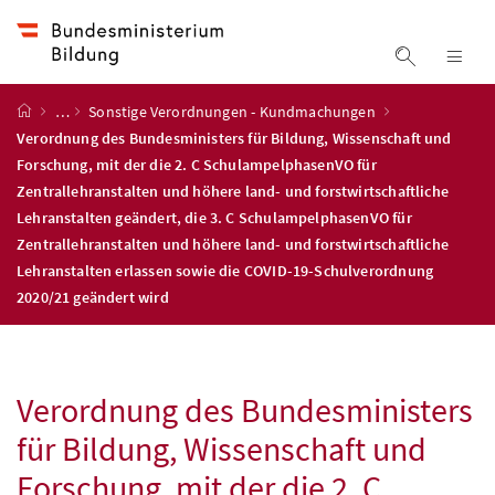
Accesskey
Accesskey
Accesskey
Accesskey
Zum Inhalt
Zum Hauptmenü
Zum Untermenü
Zur Suche
[4]
[1]
[3]
[2]
Suche ein
Nav
Startseite
…
Sonstige Verordnungen - Kundmachungen
Verordnung des Bundesministers für Bildung, Wissenschaft und
Forschung, mit der die 2. C SchulampelphasenVO für
Zentrallehranstalten und höhere land- und forstwirtschaftliche
Lehranstalten geändert, die 3. C SchulampelphasenVO für
Zentrallehranstalten und höhere land- und forstwirtschaftliche
Lehranstalten erlassen sowie die COVID-19-Schulverordnung
2020/21 geändert wird
Verordnung des Bundesministers
für Bildung, Wissenschaft und
Forschung, mit der die 2. C