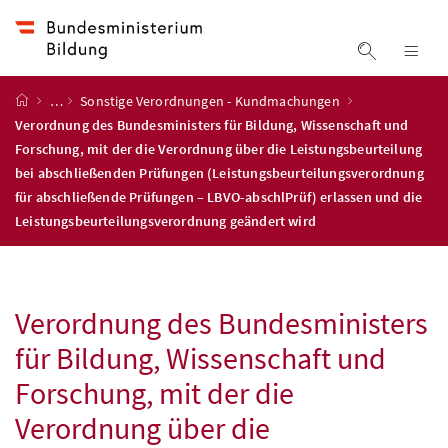
Accesskey
Accesskey
Accesskey
Accesskey
Zum Inhalt
Zum Hauptmenü
Zum Untermenü
Zur Suche
[4]
[1]
[3]
[2]
Suche ein
Nav
Startseite
…
Sonstige Verordnungen - Kundmachungen
Verordnung des Bundesministers für Bildung, Wissenschaft und
Forschung, mit der die Verordnung über die Leistungsbeurteilung
bei abschließenden Prüfungen (Leistungsbeurteilungsverordnung
für abschließende Prüfungen – LBVO-abschlPrüf) erlassen und die
Leistungsbeurteilungsverordnung geändert wird
Verordnung des Bundesministers
für Bildung, Wissenschaft und
Forschung, mit der die
Verordnung über die