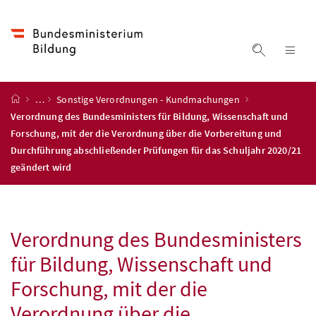
Accesskey
Accesskey
Accesskey
Accesskey
Zum Inhalt
Zum Hauptmenü
Zum Untermenü
Zur Suche
[4]
[1]
[3]
[2]
Suche ein
Nav
Startseite
…
Sonstige Verordnungen - Kundmachungen
Verordnung des Bundesministers für Bildung, Wissenschaft und
Forschung, mit der die Verordnung über die Vorbereitung und
Durchführung abschließender Prüfungen für das Schuljahr 2020/21
geändert wird
Verordnung des Bundesministers
für Bildung, Wissenschaft und
Forschung, mit der die
Verordnung über die