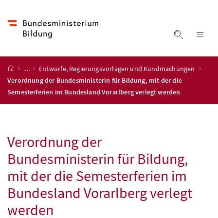
Accesskey
Accesskey
Accesskey
Zum Inhalt
Zum Hauptmenü
Zur Suche
[4]
[1]
[2]
Suche ein
Nav
Startseite
…
Entwürfe, Regierungsvorlagen und Kundmachungen
Verordnung der Bundesministerin für Bildung, mit der die
Semesterferien im Bundesland Vorarlberg verlegt werden
Verordnung der
Bundesministerin für Bildung,
mit der die Semesterferien im
Bundesland Vorarlberg verlegt
werden