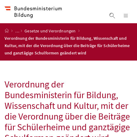
Accesskey
Accesskey
Accesskey
Zum Inhalt
Zum Hauptmenü
Zur Suche
[4]
[1]
[2]
Suche ein
Nav
Startseite
…
Gesetze und Verordnungen
Verordnung der Bundesministerin für Bildung, Wissenschaft und
Kultur, mit der die Verordnung über die Beiträge für Schülerheime
und ganztägige Schulformen geändert wird
Verordnung der
Bundesministerin für Bildung,
Wissenschaft und Kultur, mit der
die Verordnung über die Beiträge
für Schülerheime und ganztägige