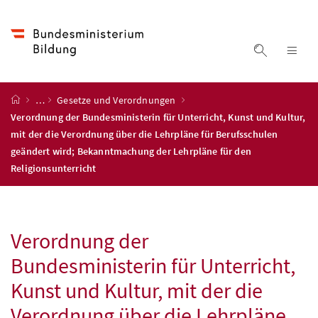
Accesskey
Accesskey
Accesskey
Zum Inhalt
Zum Hauptmenü
Zur Suche
[4]
[1]
[2]
Suche ein
Nav
Startseite
…
Gesetze und Verordnungen
Verordnung der Bundesministerin für Unterricht, Kunst und Kultur,
mit der die Verordnung über die Lehrpläne für Berufsschulen
geändert wird; Bekanntmachung der Lehrpläne für den
Religionsunterricht
Verordnung der
Bundesministerin für Unterricht,
Kunst und Kultur, mit der die
Verordnung über die Lehrpläne