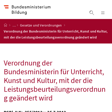
Accesskey
Accesskey
Accesskey
Zum Inhalt
Zum Hauptmenü
Zur Suche
[4]
[1]
[2]
Suche ein
Nav
Startseite
…
Gesetze und Verordnungen
Verordnung der Bundesministerin für Unterricht, Kunst und Kultur,
mit der die Leistungsbeurteilungsverordnung geändert wird
Verordnung der
Bundesministerin für Unterricht,
Kunst und Kultur, mit der die
Leistungsbeurteilungsverordnun
g geändert wird