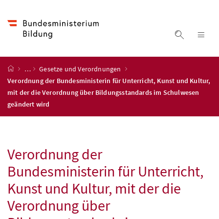
Accesskey
Accesskey
Accesskey
Zum Inhalt
Zum Hauptmenü
Zur Suche
[4]
[1]
[2]
Suche ein
Nav
Startseite
…
Gesetze und Verordnungen
Verordnung der Bundesministerin für Unterricht, Kunst und Kultur,
mit der die Verordnung über Bildungsstandards im Schulwesen
geändert wird
Verordnung der
Bundesministerin für Unterricht,
Kunst und Kultur, mit der die
Verordnung über