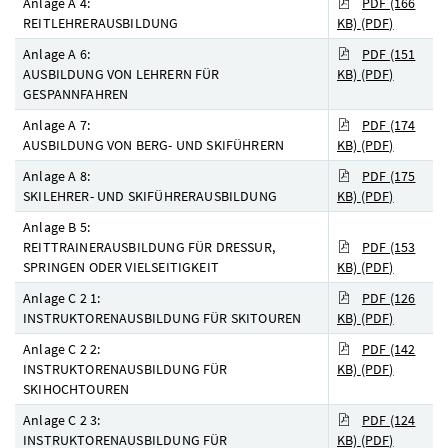
Anlage A 4:
PDF (166
REITLEHRERAUSBILDUNG
KB)
(PDF)
Anlage A 6:
PDF (151
AUSBILDUNG VON LEHRERN FÜR
KB)
(PDF)
GESPANNFAHREN
Anlage A 7:
PDF (174
AUSBILDUNG VON BERG- UND SKIFÜHRERN
KB)
(PDF)
Anlage A 8:
PDF (175
SKILEHRER- UND SKIFÜHRERAUSBILDUNG
KB)
(PDF)
Anlage B 5:
REITTRAINERAUSBILDUNG FÜR DRESSUR,
PDF (153
SPRINGEN ODER VIELSEITIGKEIT
KB)
(PDF)
Anlage C 2 1:
PDF (126
INSTRUKTORENAUSBILDUNG FÜR SKITOUREN
KB)
(PDF)
Anlage C 2 2:
PDF (142
INSTRUKTORENAUSBILDUNG FÜR
KB)
(PDF)
SKIHOCHTOUREN
Anlage C 2 3:
PDF (124
INSTRUKTORENAUSBILDUNG FÜR
KB)
(PDF)