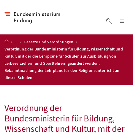
Accesskey
Accesskey
Accesskey
Zum Inhalt
Zum Hauptmenü
Zur Suche
[4]
[1]
[2]
Suche ein
Nav
Startseite
…
Gesetze und Verordnungen
Verordnung der Bundesministerin für Bildung, Wissenschaft und
Kultur, mit der die Lehrpläne für Schulen zur Ausbildung von
Leibeserziehern und Sportlehrern geändert werden;
Bekanntmachung der Lehrpläne für den Religionsunterricht an
diesen Schulen
Verordnung der
Bundesministerin für Bildung,
Wissenschaft und Kultur, mit der