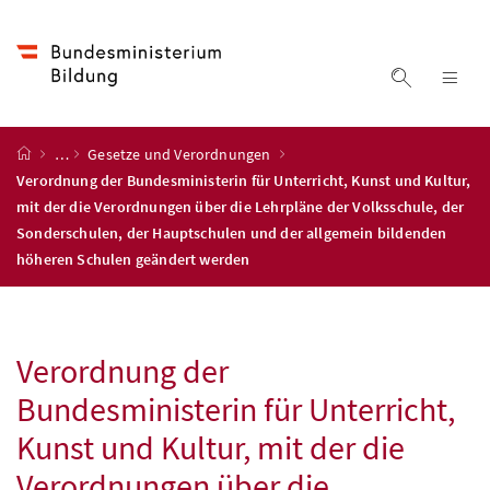
Accesskey
Accesskey
Accesskey
Zum Inhalt
Zum Hauptmenü
Zur Suche
[4]
[1]
[2]
Suche ein
Nav
Startseite
…
Gesetze und Verordnungen
Verordnung der Bundesministerin für Unterricht, Kunst und Kultur,
mit der die Verordnungen über die Lehrpläne der Volksschule, der
Sonderschulen, der Hauptschulen und der allgemein bildenden
höheren Schulen geändert werden
Verordnung der
Bundesministerin für Unterricht,
Kunst und Kultur, mit der die
Verordnungen über die