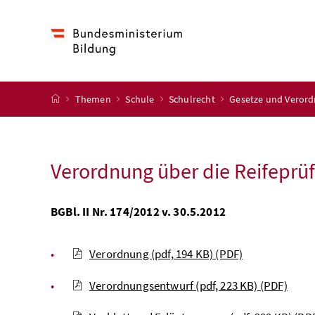
Accesskey
Accesskey
Accesskey
Zum Inhalt
Zum Hauptmenü
Zur Suche
[4]
[1]
[2]
Startseite
Themen
Schule
Schulrecht
Gesetze und Veror
Verordnung über die Reifeprü
BGBl. II Nr. 174/2012 v. 30.5.2012
Verordnung (pdf, 194 KB)
(PDF)
Verordnungsentwurf (pdf, 223 KB)
(PDF)