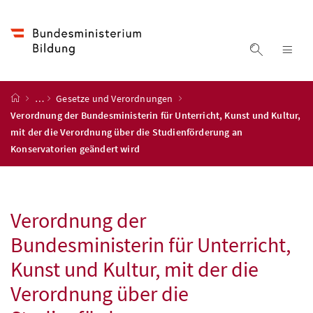
Accesskey
Accesskey
Accesskey
Zum Inhalt
Zum Hauptmenü
Zur Suche
[4]
[1]
[2]
Suche ein
Nav
Startseite
…
Gesetze und Verordnungen
Verordnung der Bundesministerin für Unterricht, Kunst und Kultur,
mit der die Verordnung über die Studienförderung an
Konservatorien geändert wird
Verordnung der
Bundesministerin für Unterricht,
Kunst und Kultur, mit der die
Verordnung über die