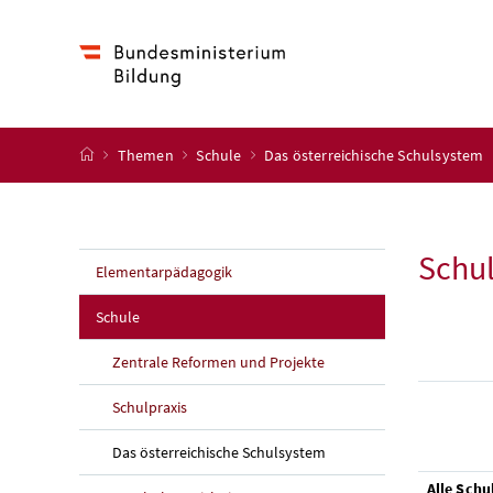
Accesskey
Accesskey
Accesskey
Accesskey
Zum Inhalt
Zum Hauptmenü
Zum Untermenü
Zur Suche
[4]
[1]
[3]
[2]
Startseite
Themen
Schule
Das österreichische Schulsystem
Schul
Elementarpädagogik
Schule
Zentrale Reformen und Projekte
Schulpraxis
Das österreichische Schulsystem
Alle Schu