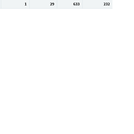
1
29
633
232