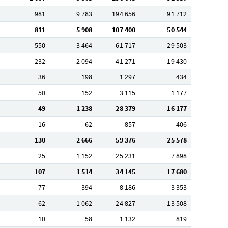
981
9 783
194 656
91 712
811
5 908
107 400
50 544
550
3 464
61 717
29 503
232
2 094
41 271
19 430
36
198
1 297
434
50
152
3 115
1 177
49
1 238
28 379
16 177
16
62
857
406
130
2 666
59 376
25 578
25
1 152
25 231
7 898
107
1 514
34 145
17 680
77
394
8 186
3 353
62
1 062
24 827
13 508
10
58
1 132
819