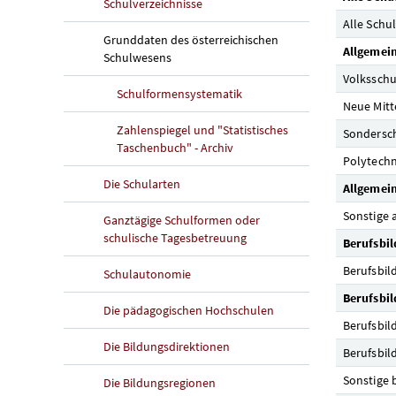
Schulverzeichnisse
Alle Schu
Grunddaten des österreichischen
Allgemein
Schulwesens
Volkssch
Schulformensystematik
Neue Mitt
Zahlenspiegel und "Statistisches
Sondersc
Taschenbuch" - Archiv
Polytechn
Die Schularten
Allgemei
Sonstige 
Ganztägige Schulformen oder
schulische Tagesbetreuung
Berufsbil
Berufsbil
Schulautonomie
Berufsbil
Die pädagogischen Hochschulen
Berufsbil
Die Bildungsdirektionen
Berufsbil
Sonstige 
Die Bildungsregionen