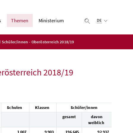
Ausgewählte Sprach
s
Themen
Ministerium
Suche einblenden
DE
 Schüler/innen - Oberösterreich 2018/19
erösterreich 2018/19
Schulen
Klassen
Schüler/innen
gesamt
davon
weiblich
1 007
9 903
196 645
92 937