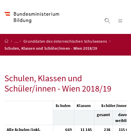
Accesskey
Accesskey
Accesskey
Accesskey
Zum Inhalt
Zum Hauptmenü
Zum Untermenü
Zur Suche
[4]
[1]
[3]
[2]
Suche ein
Nav
Startseite
…
Grunddaten des österreichischen Schulwesens
Schulen, Klassen und Schüler/innen - Wien 2018/19
Schulen, Klassen und
Schüler/innen - Wien 2018/19
Schulen
Klassen
Schüler/innen
gesamt
davon
weiblic
Alle Schulen (inkl.
669
11 185
238
115 61