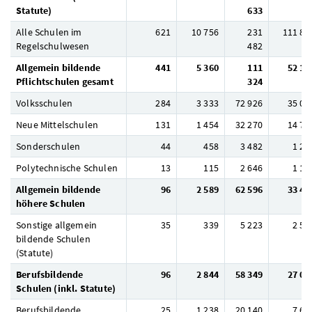
Statute)
633
Alle Schulen im
621
10 756
231
111 87
Regelschulwesen
482
Allgemein bildende
441
5 360
111
52 16
Pflichtschulen gesamt
324
Volksschulen
284
3 333
72 926
35 05
Neue Mittelschulen
131
1 454
32 270
14 78
Sonderschulen
44
458
3 482
1 21
Polytechnische Schulen
13
115
2 646
1 12
Allgemein bildende
96
2 589
62 596
33 48
höhere Schulen
Sonstige allgemein
35
339
5 223
2 52
bildende Schulen
(Statute)
Berufsbildende
96
2 844
58 349
27 03
Schulen (inkl. Statute)
Berufsbildende
25
1 238
20 140
7 64