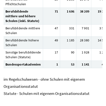
Pflichtschulen
Berufsbildende
71
1 606
38 209
19 38
mittlere und höhere
Schulen (inkl. Statute)
Berufsbildende mittlere
47
331
7 901
3 57
Schulen
Berufsbildende höhere
49
1 185
28 380
14 59
Schulen
Sonstige berufsbildende
17
90
1 928
1 21
Schulen (Statute)
Bundessportakademien
1
53
1 141
41
im Regelschulwesen - ohne Schulen mit eigenem
Organisationsstatut
Statute - Schulen mit eigenem Organisationsstatut