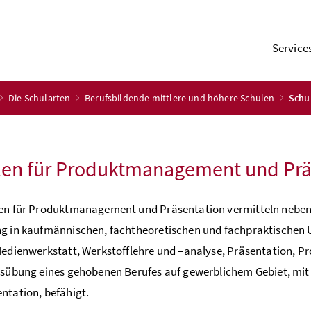
Service
Die Schularten
Berufsbildende mittlere und höhere Schulen
Schu
len für Produktmanagement und Prä
en für Produktmanagement und Präsentation vermitteln neben 
g in kauf­männischen, fachtheoretischen und fachpraktischen
Medienwerkstatt, Werkstofflehre und –analyse, Präsentation, 
Ausübung eines gehobenen Berufes auf gewerblichem Gebiet, m
ntation, befähigt.