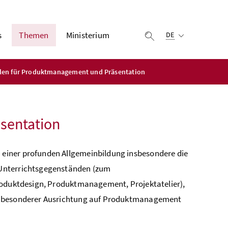
Ausgewählte Sprach
s
Themen
Ministerium
Suche einblenden
DE
len für Produktmanagement und Präsentation
sentation
einer profunden Allgemeinbildung insbesondere die
 Unter­richtsgegenständen (zum
Produktdesign, Produktmanagement, Projektatelier),
it besonderer Ausrichtung auf Produktmanagement