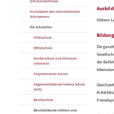
Schulverzeichnisse
Ausbil
Grunddaten des österreichischen
Schulwesens
Höhere Le
Die Schularten
Bildung
Volksschule
Die ganzh
Mittelschule
Gesellsch
Sonderschule und inklusiver
der Befäh
Unterricht
lebensla
Polytechnische Schule
Allgemeinbildende höhere Schule
Gleichzei
(AHS)
Kritikfäh
Fremdspr
Berufsschule
Berufsbildende mittlere und