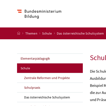
Accesskey
Accesskey
Accesskey
Accesskey
Zum Inhalt
Zum Hauptmenü
Zum Untermenü
Zur Suche
[4]
[1]
[3]
[2]
Startseite
Themen
Schule
Das österreichische Schulsystem
Schu
Elementarpädagogik
Schule
Die Schul
Zentrale Reformen und Projekte
Ausbildun
Beispiel 
Schulpraxis
die zur 
Das österreichische Schulsystem
und Präse