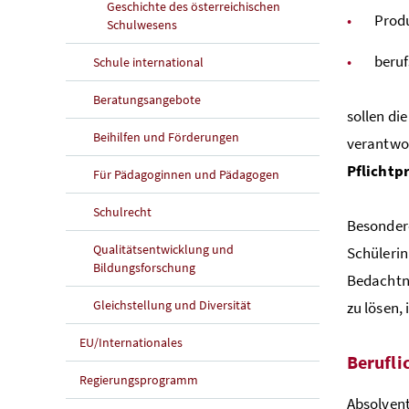
Geschichte des österreichischen
Prod
Schulwesens
beruf
Schule international
Beratungsangebote
sollen di
Beihilfen und Förderungen
verantwor
Pflichtp
Für Pädagoginnen und Pädagogen
Schulrecht
Besondere
Qualitätsentwicklung und
Schülerin
Bildungsforschung
Bedachtna
Gleichstellung und Diversität
zu lösen,
EU/Internationales
Berufli
Regierungsprogramm
Absolvent