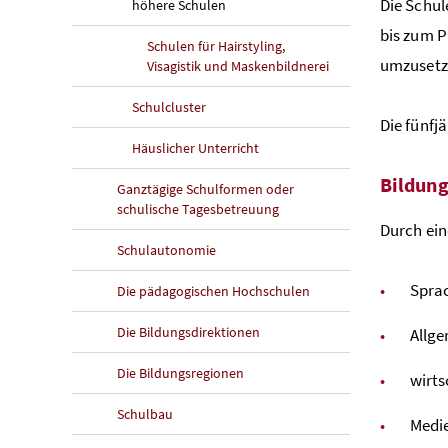
Die Schul
höhere Schulen
bis zum P
Schulen für Hairstyling,
umzusetz
Visagistik und Maskenbildnerei
Schulcluster
Die fünfj
Häuslicher Unterricht
Bildung
Ganztägige Schulformen oder
schulische Tagesbetreuung
Durch ei
Schulautonomie
Spra
Die pädagogischen Hochschulen
Die Bildungsdirektionen
Allge
Die Bildungsregionen
wirts
Schulbau
Medi