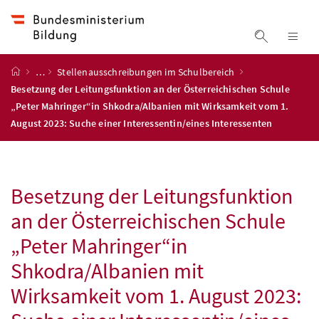
Accesskey
Accesskey
Accesskey
Accesskey
Zum Inhalt
Zum Hauptmenü
Zum Untermenü
Zur Suche
[4]
[1]
[3]
[2]
Suche ein
Nav
Startseite
…
Stellenausschreibungen im Schulbereich
Besetzung der Leitungsfunktion an der Österreichischen Schule
„Peter Mahringer“in Shkodra/Albanien mit Wirksamkeit vom 1.
August 2023: Suche einer Interessentin/eines Interessenten
Besetzung der Leitungsfunktion
an der Österreichischen Schule
„Peter Mahringer“in
Shkodra/Albanien mit
Wirksamkeit vom 1. August 2023: