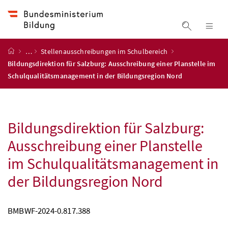
Accesskey
Accesskey
Accesskey
Accesskey
Zum Inhalt
Zum Hauptmenü
Zum Untermenü
Zur Suche
[4]
[1]
[3]
[2]
Suche ein
Nav
Startseite
…
Stellenausschreibungen im Schulbereich
Bildungsdirektion für Salzburg: Ausschreibung einer Planstelle im
Schulqualitätsmanagement in der Bildungsregion Nord
Bildungsdirektion für Salzburg:
Ausschreibung einer Planstelle
im Schulqualitätsmanagement in
der Bildungsregion Nord
BMBWF
-2024-0.817.388