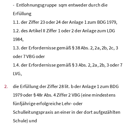
-
Entlohnungsgruppe
sqm
entweder durch die
Erfüllung
1.1. der Ziffer 23 oder 24 der Anlage 1 zum
BDG
1979,
1.2. des Artikel II Ziffer 1 oder 2 der Anlage zum
LDG
1984,
1.3. der Erfordernisse gemäß § 38
Abs.
2, 2a, 2b, 2c, 3
oder 7
VBG
oder
1.4. der Erfordernisse gemäß § 3
Abs.
2, 2a, 2b, 3 oder 7
LVG
,
die Erfüllung der Ziffer 28 lit. b der Anlage 1 zum
BDG
1979 oder § 48r
Abs.
4 Ziffer 2
VBG
(eine mindestens
fünfjährige erfolgreiche Lehr- oder
Schulleitungspraxis an einer in der dort aufgezählten
Schule) und