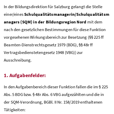
In der Bildungsdirektion für Salzburg gelangt die Stelle
einer/eines
Schulqualitätsmanagerin/Schulqualitätsm
anagers (SQM) in der Bildungsregion Nord
mit dem
nach den gesetzlichen Bestimmungen für diese Funktion
vorgesehenen Wirkungsbereich zur Besetzung (
§§
225
ff
Beamten-Dienstrechtsgesetz 1979 (BDG),
§§
48r
ff
Vertragsbedienstetengesetz 1948 (VBG)) zur
Ausschreibung.
1. Aufgabenfelder:
In den Aufgabenbereich dieser Funktion fallen die im § 225
Abs.
5
BDG
bzw.
§ 48r
Abs.
6
VBG
aufgezählten und die in
der
SQM
-Verordnung, BGBl. II Nr. 158/2019 enthaltenen
Tätigkeiten: