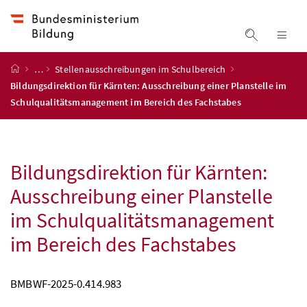
Accesskey
Accesskey
Accesskey
Accesskey
Zum Inhalt
Zum Hauptmenü
Zum Untermenü
Zur Suche
[4]
[1]
[3]
[2]
Suche ein
Nav
Startseite
…
Stellenausschreibungen im Schulbereich
Bildungsdirektion für Kärnten: Ausschreibung einer Planstelle im
Schulqualitätsmanagement im Bereich des Fachstabes
Bildungsdirektion für Kärnten:
Ausschreibung einer Planstelle
im Schulqualitätsmanagement
im Bereich des Fachstabes
BMBWF
-2025-0.414.983