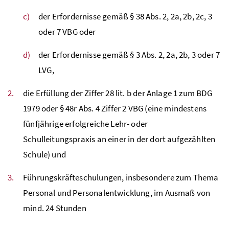
der Erfordernisse gemäß § 38
Abs
. 2, 2a, 2b, 2c, 3
oder 7
VBG
oder
der Erfordernisse gemäß § 3
Abs
. 2, 2a, 2b, 3 oder 7
LVG
,
die Erfüllung der Ziffer 28
lit
. b der Anlage 1 zum
BDG
1979 oder § 48r
Abs
. 4 Ziffer 2
VBG
(eine mindestens
fünfjährige erfolgreiche Lehr- oder
Schulleitungspraxis an einer in der dort aufgezählten
Schule) und
Führungskräfteschulungen, insbesondere zum Thema
Personal und Personalentwicklung, im Ausmaß von
mind
. 24 Stunden