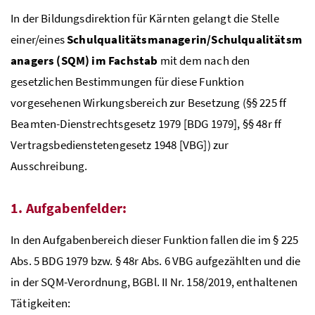
In der Bildungsdirektion für Kärnten gelangt die Stelle
einer/eines
Schulqualitätsmanagerin/Schulqualitätsm
anagers (SQM) im Fachstab
mit dem nach den
gesetzlichen Bestimmungen für diese Funktion
vorgesehenen Wirkungsbereich zur Besetzung (§§ 225
ff
Beamten-Dienstrechtsgesetz 1979 [BDG 1979],
§§
48r
ff
Vertragsbedienstetengesetz 1948 [VBG]) zur
Ausschreibung.
1. Aufgabenfelder:
In den Aufgabenbereich dieser Funktion fallen die im § 225
Abs
. 5
BDG
1979
bzw
. § 48r
Abs
. 6
VBG
aufgezählten und die
in der
SQM
-Verordnung,
BGBl
. II
Nr
. 158/2019, enthaltenen
Tätigkeiten: