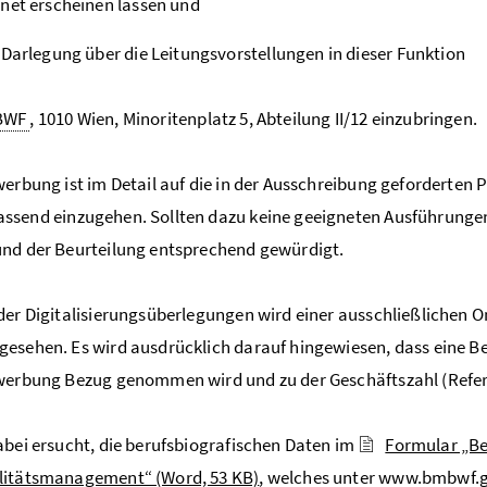
net erscheinen lassen und
 Darlegung über die Leitungsvorstellungen in dieser Funktion
BWF
, 1010 Wien, Minoritenplatz 5, Abteilung II/12 einzubringen.
werbung ist im Detail auf die in der Ausschreibung geforderten
ssend einzugehen. Sollten dazu keine geeigneten Ausführungen
nd der Beurteilung entsprechend gewürdigt.
der Digitalisierungsüberlegungen wird einer ausschließlichen 
esehen. Es wird ausdrücklich darauf hingewiesen, dass eine Bewe
werbung Bezug genommen wird und zu der Geschäftszahl (Refere
abei ersucht, die berufsbiografischen Daten im
Formular „Be
litätsmanagement“
(Word, 53 KB)
, welches unter www.bmbwf.gv