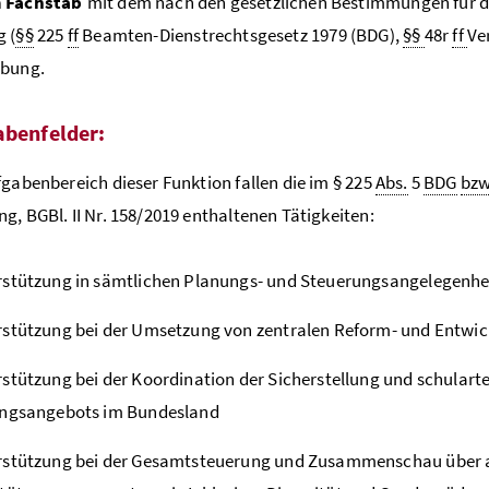
m Fachstab
mit dem nach den gesetzlichen Bestimmungen für d
 (
§§
225
ff
Beamten-Dienstrechtsgesetz 1979 (BDG),
§§
48r
ff
Ve
ibung.
abenfelder:
fgabenbereich dieser Funktion fallen die im § 225
Abs.
5
BDG
bzw
g, BGBl. II Nr. 158/2019 enthaltenen Tätigkeiten:
stützung in sämtlichen Planungs- und Steuerungsangelegenhe
rstützung bei der Umsetzung von zentralen Reform- und Entwi
stützung bei der Koordination der Sicherstellung und schularte
ungsangebots im Bundesland
stützung bei der Gesamtsteuerung und Zusammenschau über al