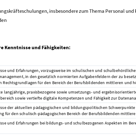
ungskräfteschulungen, insbesondere zum Thema Personal und 
den
e Kenntnisse und Fähigkeiten:
isse und Erfahrungen, vorzugsweise im schulischen und schulbehördliche
management, in den gesetzlich normierten Aufgabenfeldern der zu beset
n Rechtsgrundlagen für den Bereich der Berufsbildenden mittleren und 
rte langjährige, praxisbezogene sowie umsetzungs- und ergebnisorientiert
bereich sowie vertiefte digitale Kompetenzen und Fähigkeit zur Datenana
isse der aktuellen pädagogischen und bildungspolitischen Schwerpunkte 
ng für den schulisch-pädagogischen Bereich der Berufsbildenden mittle
isse und Erfahrungen bei bildungs- und schulbezogenen Aspekten im Ber