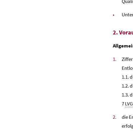
Quali
Unte
2. Vora
Allgemei
Ziffe
Entl
1.1. 
1.2. 
1.3. 
7
LVG
die E
erfol