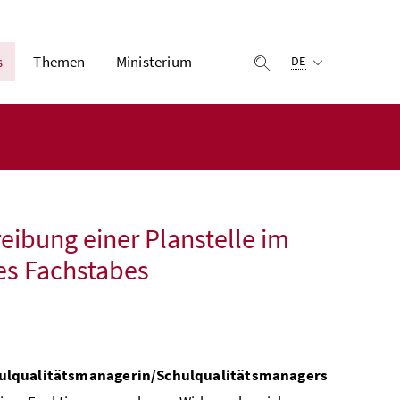
Ausgewählte Sprach
s
Themen
Ministerium
Suche einblenden
DE
eibung einer Planstelle im
es Fachstabes
ulqualitätsmanagerin/Schulqualitätsmanagers