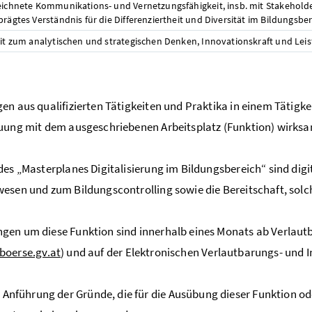
eichnete Kommunikations- und Vernetzungsfähigkeit, insb. mit Stakehol
prägtes Verständnis für die Differenziertheit und Diversität im Bildungsbe
eit zum analytischen und strategischen Denken, Innovationskraft und Lei
en aus qualifizierten Tätigkeiten und Praktika in einem Tätigke
uung mit dem ausgeschriebenen Arbeitsplatz (Funktion) wirksa
des „Masterplanes Digitalisierung im Bildungsbereich“ sind di
esen und zum Bildungscontrolling sowie die Bereitschaft, solc
en um diese Funktion sind innerhalb eines Monats ab Verlautb
oerse.gv.at
) und auf der Elektronischen Verlautbarungs- und
 Anführung der Gründe, die für die Ausübung dieser Funktion ode