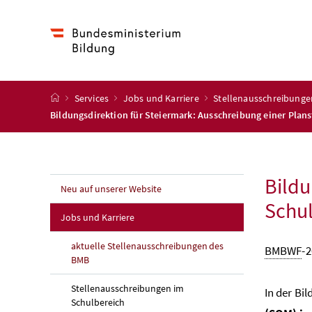
Accesskey
Accesskey
Accesskey
Accesskey
Zum Inhalt
Zum Hauptmenü
Zum Untermenü
Zur Suche
[4]
[1]
[3]
[2]
Startseite
Services
Jobs und Karriere
Stellenausschreibunge
Bildungsdirektion für Steiermark: Ausschreibung einer Plan
Bildu
Neu auf unserer Website
Schul
Jobs und Karriere
aktuelle Stellenausschreibungen des
BMBWF
-2
BMB
Stellenausschreibungen im
In der Bi
Schulbereich