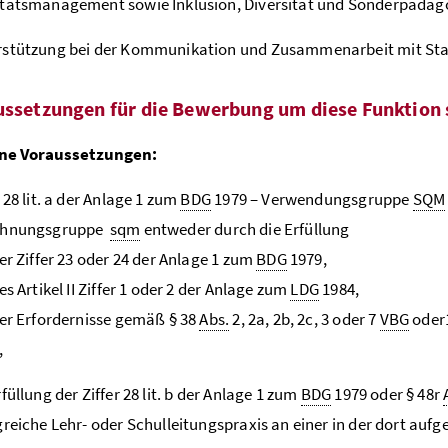
tätsmanagement sowie Inklusion, Diversität und Sonderpädag
rstützung bei der Kommunikation und Zusammenarbeit mit Sta
ussetzungen für die Bewerbung um diese Funktion 
ne Voraussetzungen:
r 28 lit. a der Anlage 1 zum
BDG
1979 – Verwendungsgruppe
SQM
ohnungsgruppe
sqm
entweder durch die Erfüllung
der Ziffer 23 oder 24 der Anlage 1 zum
BDG
1979,
des Artikel II Ziffer 1 oder 2 der Anlage zum
LDG
1984,
der Erfordernisse gemäß § 38
Abs.
2, 2a, 2b, 2c, 3 oder 7
VBG
oder1
,
rfüllung der Ziffer 28 lit. b der Anlage 1 zum
BDG
1979 oder § 48r
greiche Lehr- oder Schulleitungspraxis an einer in der dort auf