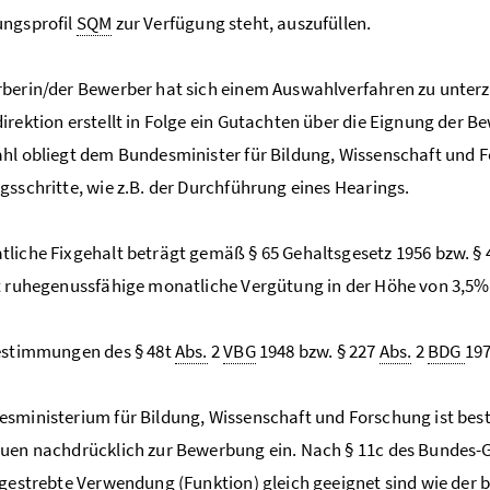
ungsprofil
SQM
zur Verfügung steht, auszufüllen.
berin/der Bewerber hat sich einem Auswahlverfahren zu unter
irektion erstellt in Folge ein Gutachten über die Eignung der 
hl obliegt dem Bundesminister für Bildung, Wissenschaft und F
gsschritte, wie z.B. der Durchführung eines Hearings.
liche Fixgehalt beträgt gemäß § 65 Gehaltsgesetz 1956 bzw. §
t ruhegenussfähige monatliche Vergütung in der Höhe von 3,5%
Bestimmungen des § 48t
Abs.
2
VBG
1948 bzw. § 227
Abs.
2
BDG
197
sministerium für Bildung, Wissenschaft und Forschung ist best
uen nachdrücklich zur Bewerbung ein. Nach § 11c des Bundes-
ngestrebte Verwendung (Funktion) gleich geeignet sind wie der 