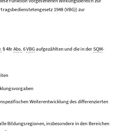
iese Funktion vorgesehenen Wirkungsbereich zur
rtragsbedienstetengesetz 1948 (VBG)) zur
.
§ 48r
Abs.
6
VBG
aufgezählten und die in der
SQM
-
iten
cklungsvorgaben
nspezifischen Weiterentwicklung des differenzierten
le Bildungsregionen, insbesondere in den Bereichen