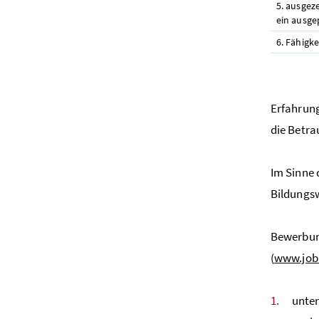
5. ausgez
ein ausge
6. Fähigk
Erfahrung
die Betra
Im Sinne 
Bildungsw
Bewerbung
(
www.jobb
unter