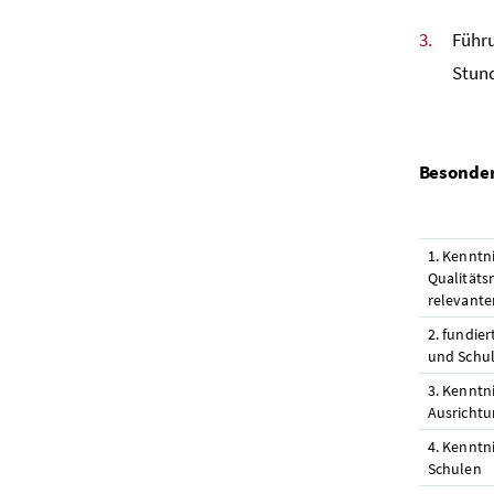
Führ
Stun
Besonder
1. Kenntn
Qualitäts
relevante
2. fundie
und Schul
3. Kenntn
Ausrichtu
4. Kenntn
Schulen