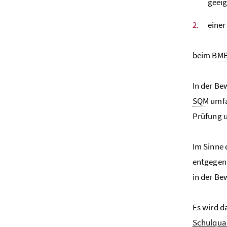
geeig
einer
beim
BM
In der Be
SQM
umfa
Prüfung u
Im Sinne 
entgegeng
in der Be
Es wird d
Schulqua