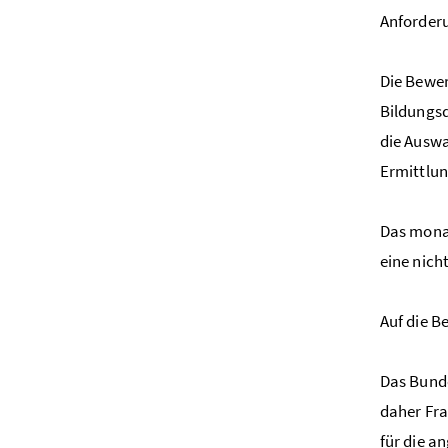
Anforder
Die Bewer
Bildungsd
die Auswa
Ermittlun
Das monat
eine nich
Auf die 
Das Bunde
daher Fra
für die a