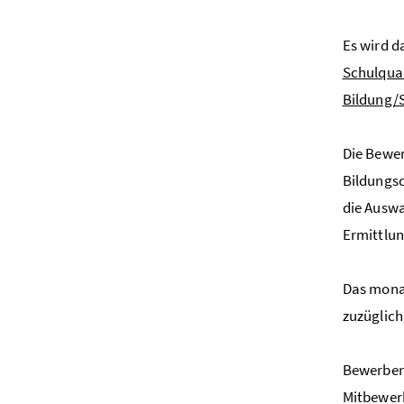
Es wird d
Schulqua
Bildung/
Die Bewer
Bildungsd
die Auswa
Ermittlun
Das monat
zuzüglich
Bewerberi
Mitbewer