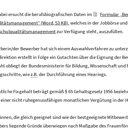
abei ersucht die berufsbiografischen Daten im
Formular „Ber
litätsmanagement“
(Word, 53 KB)
, welches in der Jobbörse u
Schulqualitätsmanagement
zur Verfügung steht, auszufüllen.
berin/der Bewerber hat sich einem Auswahlverfahren zu unter
irektion erstellt in Folge ein Gutachten über die Eignung der 
hl obliegt der Bundesministerin für Bildung, Wissenschaft und 
gsschritte, wie
z.B.
der Durchführung eines Hearings.
liche Fixgehalt beträgt gemäß § 65 Gehaltsgesetz 1956 bezie
 einer nicht ruhegenussfähigen monatlichen Vergütung in der 
nnen, die gleich geeignet sind wie der bestgeeignete Mitbewerbe
bers liegende Gründe überwiegen nach Maßgabe des Frauenförd