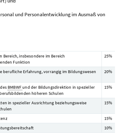
art) und
ersonal und Personalentwicklung im Ausmaß von
n Bereich, insbesondere im Bereich
25%
tzenden Funktion
te berufliche Erfahrung, vorrangig im Bildungswesen
20%
 des
BMBWF
und der Bildungsdirektion in spezieller
15%
 berufsbildenden höheren Schulen
ten in spezieller Ausrichtung beziehungsweise
15%
chulen
tenz
15%
stungsbereitschaft
10%