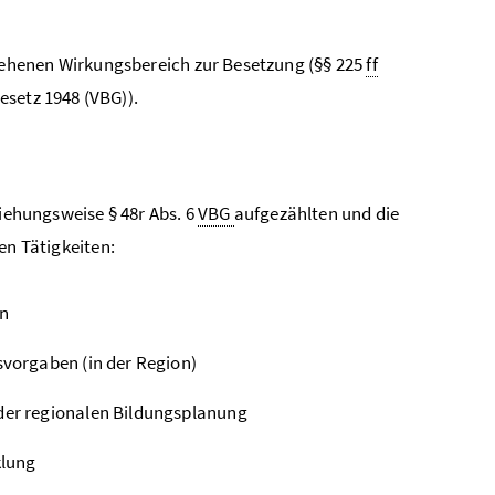
ehenen Wirkungsbereich zur Besetzung (§§ 225
ff
esetz 1948 (VBG)).
iehungsweise § 48r Abs. 6
VBG
aufgezählten und die
en Tätigkeiten:
en
vorgaben (in der Region)
er regionalen Bildungsplanung
klung