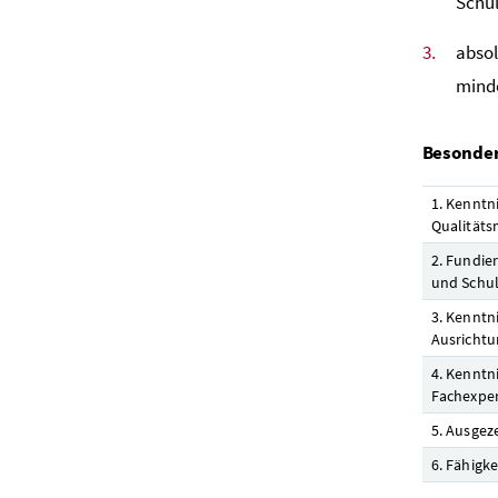
Schul
abso
mind
Besonder
1. Kenntn
Qualitäts
2. Fundie
und Schul
3. Kenntn
Ausrichtu
4. Kenntn
Fachexper
5. Ausgez
6. Fähigk