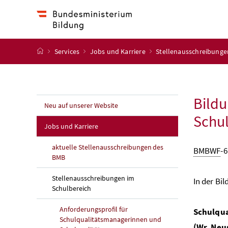
Accesskey
Accesskey
Accesskey
Accesskey
Zum Inhalt
Zum Hauptmenü
Zum Untermenü
Zur Suche
[4]
[1]
[3]
[2]
Startseite
Services
Jobs und Karriere
Stellenausschreibunge
Bildu
Neu auf unserer Website
Schu
Jobs und Karriere
aktuelle Stellenausschreibungen des
BMBWF
-6
BMB
Stellenausschreibungen im
In der Bil
Schulbereich
Anforderungsprofil für
Schulqua
Schulqualitätsmanagerinnen und
(Wr. Neu