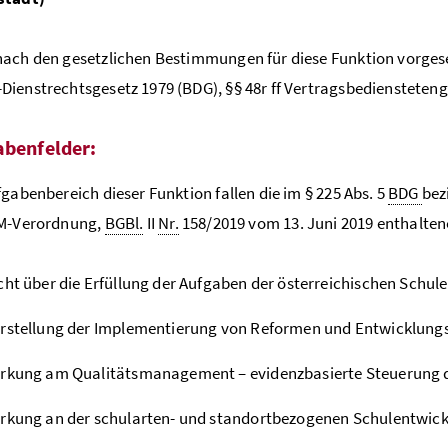
ach den gesetzlichen Bestimmungen für diese Funktion vorges
ienstrechtsgesetz 1979 (BDG), §§ 48r ff Vertragsbediensteteng
abenfelder:
fgabenbereich dieser Funktion fallen die im § 225 Abs. 5
BDG
bez
QM-Verordnung,
BGBl.
II
Nr.
158/2019 vom 13. Juni 2019 enthalten
cht über die Erfüllung der Aufgaben der österreichischen Schul
rstellung der Implementierung von Reformen und Entwicklungs
irkung am Qualitätsmanagement – evidenzbasierte Steuerung d
rkung an der schularten- und standortbezogenen Schulentwic