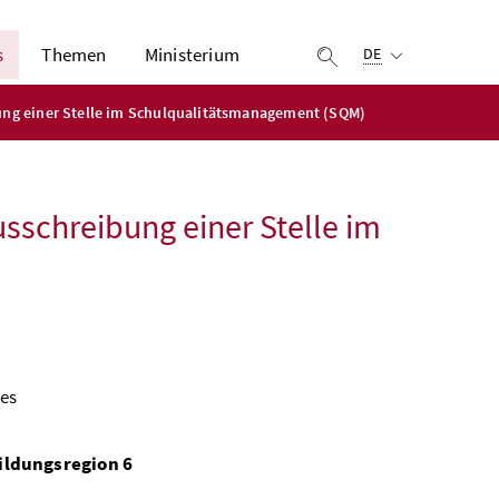
Ausgewählte Sprach
s
Themen
Ministerium
Suche einblenden
DE
bung einer Stelle im Schulqualitätsmanagement (SQM)
usschreibung einer Stelle im
nes
ildungsregion 6