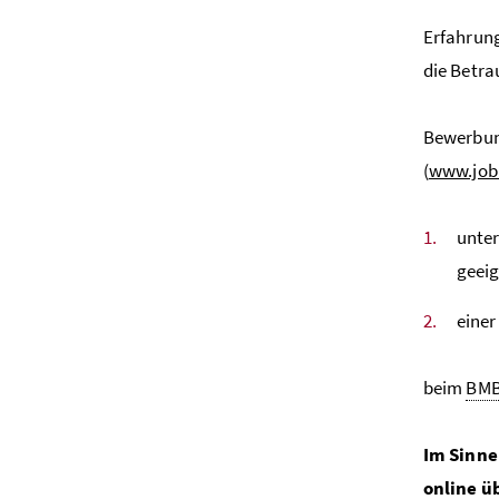
Erfahrung
die Betra
Bewerbung
(
www.jobb
unter
geeig
einer
beim
BM
Im Sinne
online ü