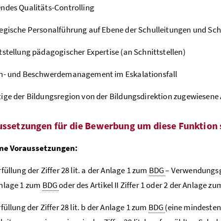
ndes Qualitäts-Controlling
egische Personalführung auf Ebene der Schulleitungen und Sch
tstellung pädagogischer Expertise (an Schnittstellen)
en- und Beschwerdemanagement im Eskalationsfall
ige der Bildungsregion von der Bildungsdirektion zugewiesene
ussetzungen für die Bewerbung um diese Funktion 
ne Voraussetzungen:
rfüllung der Ziffer 28 lit. a der Anlage 1 zum
BDG
– Verwendungsgr
Anlage 1 zum
BDG
oder des Artikel II Ziffer 1 oder 2 der Anlage z
rfüllung der Ziffer 28 lit. b der Anlage 1 zum
BDG
(eine mindestens