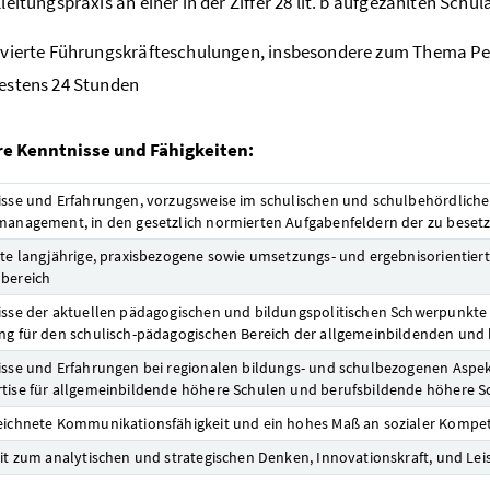
leitungspraxis an einer in der Ziffer 28 lit. b aufgezählten Schul
lvierte Führungskräfteschulungen, insbesondere zum Thema P
estens 24 Stunden
e Kenntnisse und Fähigkeiten:
isse und Erfahrungen, vorzugsweise im schulischen und schulbehördliche
management, in den gesetzlich normierten Aufgabenfeldern der zu bese
rte langjährige, praxisbezogene sowie umsetzungs- und ergebnisorientier
bereich
isse der aktuellen pädagogischen und bildungspolitischen Schwerpunkte
ng für den schulisch-pädagogischen Bereich der allgemeinbildenden und
isse und Erfahrungen bei regionalen bildungs- und schulbezogenen Aspek
tise für allgemeinbildende höhere Schulen und berufsbildende höhere S
eichnete Kommunikationsfähigkeit und ein hohes Maß an sozialer Kompe
eit zum analytischen und strategischen Denken, Innovationskraft, und Lei