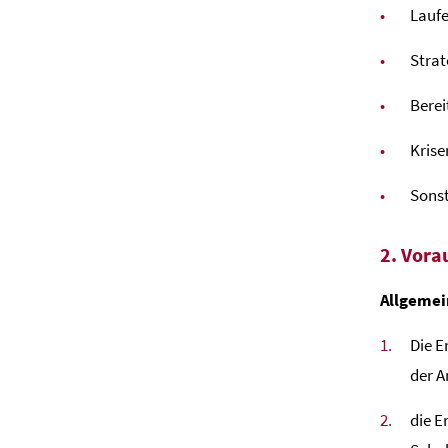
Laufe
Strat
Berei
Kris
Sonst
2. Vora
Allgemei
Die E
der 
die E