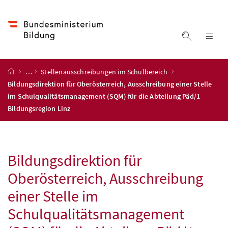
Accesskey
Accesskey
Accesskey
Accesskey
Zum Inhalt
Zum Hauptmenü
Zum Untermenü
Zur Suche
[4]
[1]
[3]
[2]
Suche ein
Nav
Startseite
…
Stellenausschreibungen im Schulbereich
Bildungsdirektion für Oberösterreich, Ausschreibung einer Stelle
im Schulqualitätsmanagement (SQM) für die Abteilung Päd/1
Bildungsregion Linz
Bildungsdirektion für
Oberösterreich, Ausschreibung
einer Stelle im
Schulqualitätsmanagement