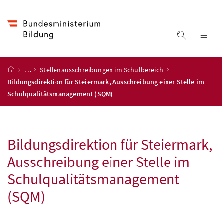
Accesskey
Accesskey
Accesskey
Accesskey
Zum Inhalt
Zum Hauptmenü
Zum Untermenü
Zur Suche
[4]
[1]
[3]
[2]
Suche ein
Nav
Startseite
…
Stellenausschreibungen im Schulbereich
Bildungsdirektion für Steiermark, Ausschreibung einer Stelle im
Schulqualitätsmanagement (SQM)
Bildungsdirektion für Steiermark,
Ausschreibung einer Stelle im
Schulqualitätsmanagement
(SQM)