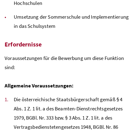
Hochschulen
Umsetzung der Sommerschule und Implementierung
in das Schulsystem
Erfordernisse
Voraussetzungen für die Bewerbung um diese Funktion
sind:
Allgemeine Voraussetzungen:
Die österreichische Staatsbürgerschaft gemäß
§
4
Abs
. 1
Z
. 1
lit
. a des Beamten-Dienstrechtsgesetzes
1979,
BGBl
.
Nr
. 333 bzw.
§
3
Abs
. 1
Z
. 1
lit
. a des
Vertrags­bedienstetengesetzes 1948,
BGBl
.
Nr
. 86