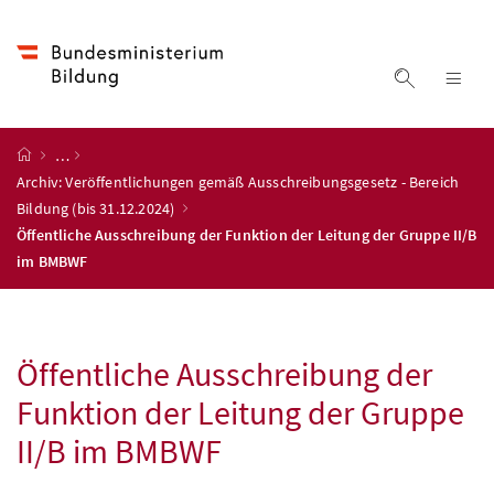
Accesskey
Accesskey
Accesskey
Accesskey
Zum Inhalt
Zum Hauptmenü
Zum Untermenü
Zur Suche
[4]
[1]
[3]
[2]
Suche ein
Nav
Startseite
…
Archiv: Veröffentlichungen gemäß Ausschreibungsgesetz - Bereich
Bildung (bis 31.12.2024)
Öffentliche Ausschreibung der Funktion der Leitung der Gruppe II/B
im BMBWF
Öffentliche Ausschreibung der
Funktion der Leitung der Gruppe
II/B im
BMBWF