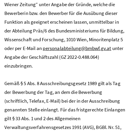
Wiener Zeitung“ unter Angabe der Gründe, welche die
Bewerberin
bzw
. den Bewerber für die Ausübung dieser
Funktion als geeignet erscheinen lassen, unmittelbar in
der Abteilung Präs/6 des Bundesministeriums für Bildung,
Wissenschaft und Forschung, 1010 Wien, Minoritenplatz 5
oder per E-Mail an
personalabteilung@bmbwf.gv.at
unter
Angabe der Geschäftszahl (GZ 2022-0.488.064)
einzubringen.
Gemäß
§
5
Abs
. 8 Ausschreibungsgesetz 1989 gilt als Tag
der Bewerbung der Tag, an dem die Bewerbung
(schriftlich, Telefax, E-Mail) bei der in der Ausschreibung
genannten Stelle einlangt. Für das fristgerechte Einlangen
gilt
§
33
Abs
. 1 und 2 des Allgemeinen
Verwaltungsverfahrensgesetzes 1991 (AVG),
BGBl
.
Nr
. 51,