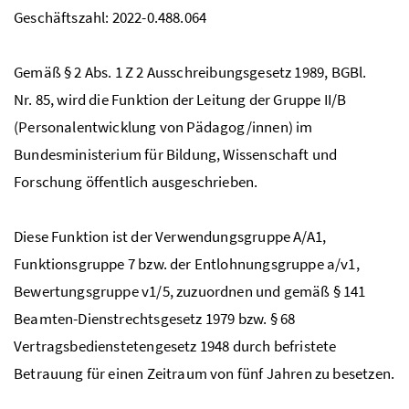
Geschäftszahl: 2022-0.488.064
Gemäß
§
2
Abs
. 1
Z
2 Ausschreibungsgesetz 1989,
BGBl
.
Nr
. 85, wird die Funktion der Leitung der Gruppe II/B
(Personalentwicklung von Pädagog/innen) im
Bundesministerium für Bildung, Wissenschaft und
Forschung öffentlich ausgeschrieben.
Diese Funktion ist der Verwendungsgruppe A/A1,
Funktionsgruppe 7
bzw
. der Entlohnungsgruppe a/v1,
Bewertungsgruppe v1/5, zuzuordnen und gemäß
§
141
Beamten-Dienstrechtsgesetz 1979
bzw
.
§
68
Vertragsbedienstetengesetz 1948 durch befristete
Betrauung für einen Zeitraum von fünf Jahren zu besetzen.