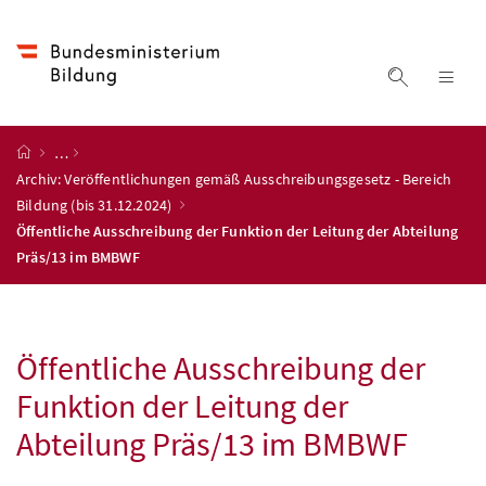
Accesskey
Accesskey
Accesskey
Accesskey
Zum Inhalt
Zum Hauptmenü
Zum Untermenü
Zur Suche
[4]
[1]
[3]
[2]
Suche ein
Nav
Startseite
…
Archiv: Veröffentlichungen gemäß Ausschreibungsgesetz - Bereich
Bildung (bis 31.12.2024)
Öffentliche Ausschreibung der Funktion der Leitung der Abteilung
Präs/13 im BMBWF
Öffentliche Ausschreibung der
Funktion der Leitung der
Abteilung Präs/13 im
BMBWF