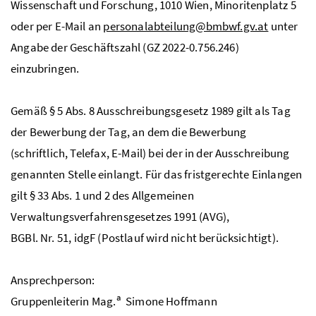
Wissenschaft und Forschung, 1010 Wien, Minoritenplatz 5
oder per E-Mail an
personalabteilung@bmbwf.gv.at
unter
Angabe der Geschäftszahl (GZ 2022-0.756.246)
einzubringen.
Gemäß
§
5
Abs
. 8 Ausschreibungsgesetz 1989 gilt als Tag
der Bewerbung der Tag, an dem die Bewerbung
(schriftlich, Telefax, E-Mail) bei der in der Ausschreibung
genannten Stelle einlangt. Für das fristgerechte Einlangen
gilt
§
33
Abs
. 1 und 2 des Allgemeinen
Verwaltungsverfahrensgesetzes 1991 (AVG),
BGBl
.
Nr
. 51,
idgF
(Postlauf wird nicht berücksichtigt).
Ansprechperson:
a
Gruppenleiterin
Mag.
Simone Hoffmann