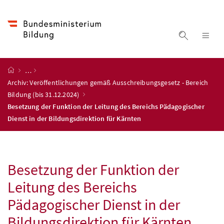
Accesskey
Accesskey
Accesskey
Accesskey
Zum Inhalt
Zum Hauptmenü
Zum Untermenü
Zur Suche
[4]
[1]
[3]
[2]
Suche ein
Nav
Startseite
…
Archiv: Veröffentlichungen gemäß Ausschreibungsgesetz - Bereich
Bildung (bis 31.12.2024)
Besetzung der Funktion der Leitung des Bereichs Pädagogischer
Dienst in der Bildungsdirektion für Kärnten
Besetzung der Funktion der
Leitung des Bereichs
Pädagogischer Dienst in der
Bildungsdirektion für Kärnten