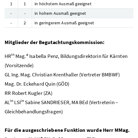
1
1
in höchstem Ausmaß geeignet
-
-
in hohem Ausmaß geeignet
-
2
in geringerem Ausmaß geeignet
Mitglieder der Begutachtungskommission:
in
a
HR
Mag.
Isabella Penz, Bildungsdirektorin für Kärnten
(Vorsitzende)
GL Ing. Mag.
Christian Krenthaller (Vertreter
BMBWF
)
Mag. Dr.
Eckehard Quin (
GÖD
)
RR
Robert Kugler (
ZA
)
in
in
AL
LSI
Sabine SANDRIESER,
MA
BEd
(Vertreterin –
Gleichbehandlungsfragen)
Für die ausgeschriebene Funktion wurde Herr
MMag.