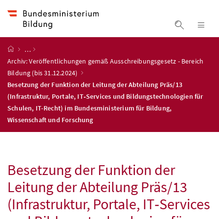
Accesskey
Accesskey
Accesskey
Accesskey
Zum Inhalt
Zum Hauptmenü
Zum Untermenü
Zur Suche
[4]
[1]
[3]
[2]
Suche ein
Nav
Startseite
…
Archiv: Veröffentlichungen gemäß Ausschreibungsgesetz - Bereich
Bildung (bis 31.12.2024)
Besetzung der Funktion der Leitung der Abteilung Präs/13
(Infrastruktur, Portale, IT‑Services und Bildungstechnologien für
Schulen, IT-Recht) im Bundesministerium für Bildung,
Wissenschaft und Forschung
Besetzung der Funktion der
Leitung der Abteilung Präs/13
(Infrastruktur, Portale, IT‑Services