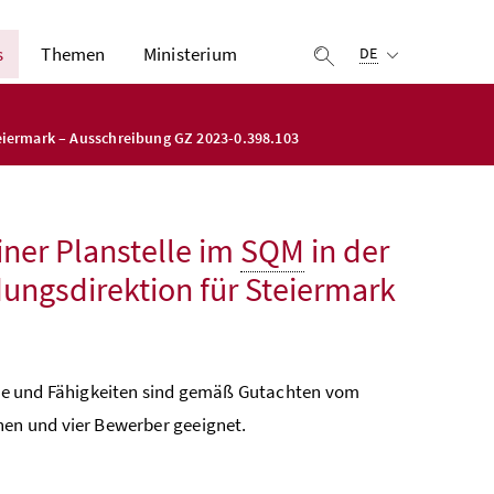
Ausgewählte Sprach
s
Themen
Ministerium
Suche einblenden
DE
teiermark – Ausschreibung GZ 2023-0.398.103
ner Planstelle im
SQM
in der
dungsdirektion für Steiermark
se und Fähigkeiten sind gemäß Gutachten vom
en und vier Bewerber geeignet.