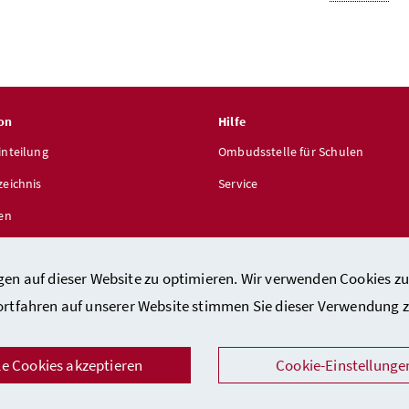
on
Hilfe
inteilung
Ombudsstelle für Schulen
zeichnis
Service
len
gen auf dieser Website zu optimieren. Wir verwenden Cookies zu
ortfahren auf unserer Website stimmen Sie dieser Verwendung z
takt
/
Impressum
/
Barrierefreiheitserklärung
/
Datenschutz
/
Sicher
le Cookies akzeptieren
Cookie-Einstellunge
Facebook
Instagram
Youtube
LinkedIn