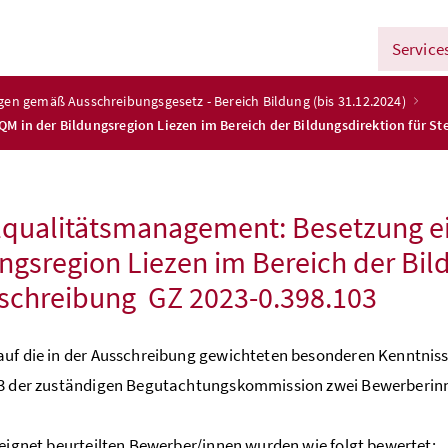
Service
ngen gemäß Ausschreibungsgesetz - Bereich Bildung (bis 31.12.2024)
M in der Bildungsregion Liezen im Bereich der Bildungsdirektion für S
qualitätsmanagement: Besetzung ei
ngsregion Liezen im Bereich der Bil
schreibung GZ 2023-0.398.103
uf die in der Ausschreibung gewichteten besonderen Kenntnis
23 der zuständigen Begutachtungskommission zwei Bewerberinn
eeignet beurteilten Bewerber/innen wurden wie folgt bewertet: