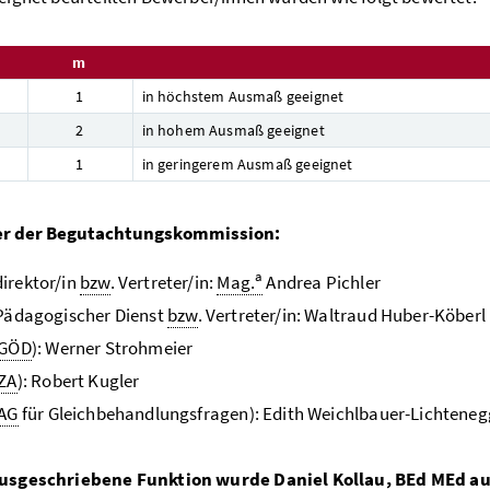
m
1
in höchstem Ausmaß geeignet
2
in hohem Ausmaß geeignet
1
in geringerem Ausmaß geeignet
er der Begutachtungskommission:
a
irektor/in
bzw
. Vertreter/in:
Mag.
Andrea Pichler
 Pädagogischer Dienst
bzw
. Vertreter/in: Waltraud Huber-Köberl
GÖD
): Werner Strohmeier
ZA
): Robert Kugler
AG
für Gleichbehandlungsfragen): Edith Weichlbauer-Lichteneg
ausgeschriebene Funktion wurde Daniel Kollau,
BEd MEd
au