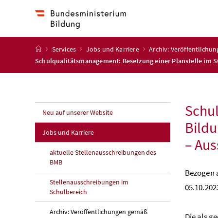
Accesskey
Accesskey
Accesskey
Accesskey
Zum Inhalt
Zum Hauptmenü
Zum Untermenü
Zur Suche
[4]
[1]
[3]
[2]
Startseite
Services
Jobs und Karriere
Archiv: Veröffentlichu
Schulqualitätsmanagement: Besetzung einer Planstelle im SQ
Schul
Neu auf unserer Website
Bildu
Jobs und Karriere
– Aus
aktuelle Stellenausschreibungen des
BMB
Bezogen a
Stellenausschreibungen im
05.10.20
Schulbereich
Archiv: Veröffentlichungen gemäß
Die als g