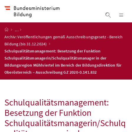
Accesskey
Accesskey
Accesskey
Accesskey
Zum Inhalt
Zum Hauptmenü
Zum Untermenü
Zur Suche
[4]
[1]
[3]
[2]
Suche ein
Nav
Startseite
…
Archiv: Veröffentlichungen gemäß Ausschreibungsgesetz - Bereich
Bildung (bis 31.12.2024)
Schulqualitätsmanagement: Besetzung der Funktion
Schulqualitätsmanagerin/Schulqualitätsmanager in der
Bildungsregion Mühlviertel im Bereich der Bildungsdirektion für
Oberösterreich – Ausschreibung GZ 2020-0.141.832
Schulqualitätsmanagement:
Besetzung der Funktion
Schulqualitätsmanagerin/Schulq