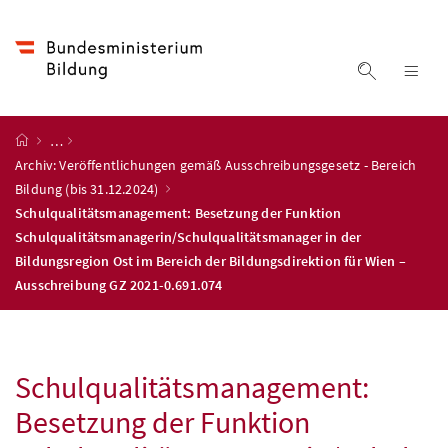
Accesskey
Accesskey
Accesskey
Accesskey
Zum Inhalt
Zum Hauptmenü
Zum Untermenü
Zur Suche
[4]
[1]
[3]
[2]
Suche ein
Nav
Startseite
…
Archiv: Veröffentlichungen gemäß Ausschreibungsgesetz - Bereich
Bildung (bis 31.12.2024)
Schulqualitätsmanagement: Besetzung der Funktion
Schulqualitätsmanagerin/Schulqualitätsmanager in der
Bildungsregion Ost im Bereich der Bildungsdirektion für Wien –
Ausschreibung GZ 2021-0.691.074
Schulqualitätsmanagement:
Besetzung der Funktion