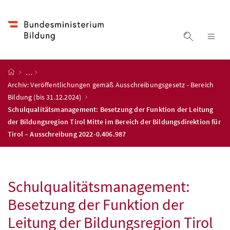
Accesskey
Accesskey
Accesskey
Accesskey
Zum Inhalt
Zum Hauptmenü
Zum Untermenü
Zur Suche
[4]
[1]
[3]
[2]
Suche ein
Nav
Startseite
…
Archiv: Veröffentlichungen gemäß Ausschreibungsgesetz - Bereich
Bildung (bis 31.12.2024)
Schulqualitätsmanagement: Besetzung der Funktion der Leitung
der Bildungsregion Tirol Mitte im Bereich der Bildungsdirektion für
Tirol – Ausschreibung 2022-0.406.987
Schulqualitätsmanagement:
Besetzung der Funktion der
Leitung der Bildungsregion Tirol