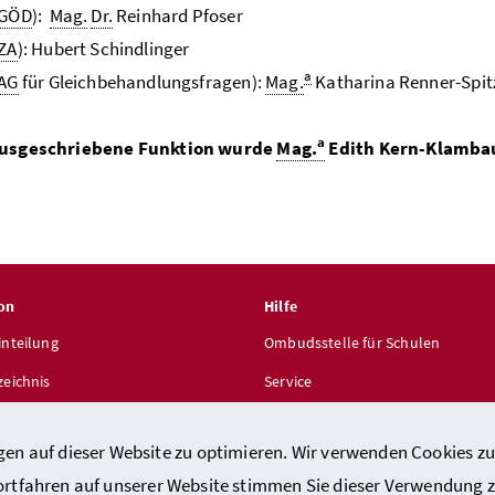
GÖD
):
Mag.
Dr.
Reinhard Pfoser
ZA
): Hubert Schindlinger
a
AG
für Gleichbehandlungsfragen):
Mag.
Katharina Renner-Spit
a
ausgeschriebene Funktion wurde
Mag.
Edith Kern-Klamba
on
Hilfe
inteilung
Ombudsstelle für Schulen
zeichnis
Service
len
gen auf dieser Website zu optimieren. Wir verwenden Cookies zu
ortfahren auf unserer Website stimmen Sie dieser Verwendung z