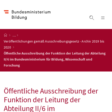
Accesskey
Accesskey
Accesskey
Accesskey
Zum Inhalt
Zum Hauptmenü
Zum Untermenü
Zur Suche
[4]
[1]
[3]
[2]
Suche ein
Nav
Startseite
…
Veröffentlichungen gemäß Ausschreibungsgesetz - Archiv 2019 bis
2020
Öffentliche Ausschreibung der Funktion der Leitung der Abteilung
II/6 im Bundesministerium für Bildung, Wissenschaft und
Forschung
Öffentliche Ausschreibung der
Funktion der Leitung der
Abteilung II/6 im