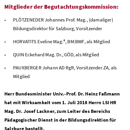
Mitglieder der Begutachtungskommission:
PLÖTZENEDER Johannes
Prof.
Mag.
, (damaliger)
Bildungsdirektor für Salzburg, Vorsitzender
a
HORVATITS Eveline
Mag.
,
BM:BWF
, als Mitglied
QUIN Eckehard
Mag.
Dr.
,
GÖD
, als Mitglied
PAUXBERGER Johann
AD
RgR
, Vorsitzender
ZA
, als
Mitglied
Herr Bundesminister
Univ.-Prof.
Dr.
Heinz Faßmann
hat mit Wirksamkeit vom 1. Juli 2018 Herrn
LSI
HR
Mag.
Dr.
Josef Lackner, zum Leiter des Bereichs
Pädagogischer Dienst in der Bildungsdirektion für
Salzburg bestellt.