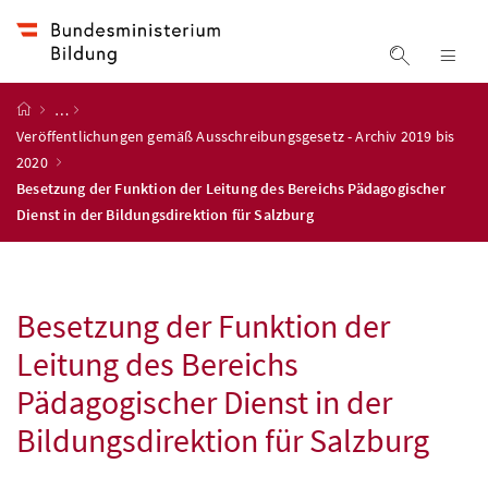
Accesskey
Accesskey
Accesskey
Accesskey
Zum Inhalt
Zum Hauptmenü
Zum Untermenü
Zur Suche
[4]
[1]
[3]
[2]
Suche ein
Nav
Startseite
…
Veröffentlichungen gemäß Ausschreibungsgesetz - Archiv 2019 bis
2020
Besetzung der Funktion der Leitung des Bereichs Pädagogischer
Dienst in der Bildungsdirektion für Salzburg
Besetzung der Funktion der
Leitung des Bereichs
Pädagogischer Dienst in der
Bildungsdirektion für Salzburg