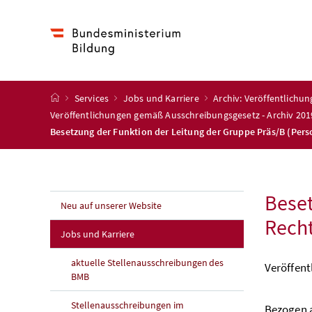
Accesskey
Accesskey
Accesskey
Accesskey
Zum Inhalt
Zum Hauptmenü
Zum Untermenü
Zur Suche
[4]
[1]
[3]
[2]
Startseite
Services
Jobs und Karriere
Archiv: Veröffentlichu
Veröffentlichungen gemäß Ausschreibungsgesetz - Archiv 201
Besetzung der Funktion der Leitung der Gruppe Präs/B (Per
Beset
Neu auf unserer Website
Recht
Jobs und Karriere
aktuelle Stellenausschreibungen des
Veröffen
BMB
Stellenausschreibungen im
Bezogen a