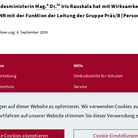
a
in
ndesministerin
Mag.
Dr.
Iris Rauskala hat mit Wirksamk
NN
mit der Funktion der Leitung der Gruppe Präs/B (Perso
lisierung: 6. September 2019
on
Hilfe
inteilung
Ombudsstelle für Schulen
zeichnis
Service
len
gen auf dieser Website zu optimieren. Wir verwenden Cookies zu
ortfahren auf unserer Website stimmen Sie dieser Verwendung z
le Cookies akzeptieren
Cookie-Einstellunge