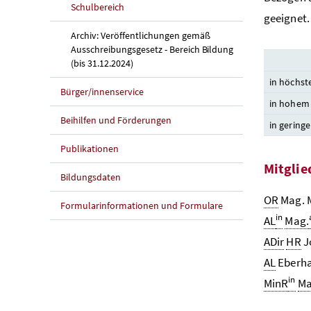
Schulbereich
geeignet.
Archiv: Veröffentlichungen gemäß
Ausschreibungsgesetz - Bereich Bildung
(bis 31.12.2024)
in höchs
Bürger/innenservice
in hohem
Beihilfen und Förderungen
in gering
Publikationen
Mitglie
Bildungsdaten
OR
Mag. M
Formularinformationen und Formulare
in
AL
Mag.
ADir
HR
J
AL
Eberha
in
MinR
Ma