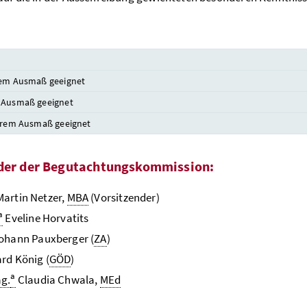
tem Ausmaß geeignet
 Ausmaß geeignet
erem Ausmaß geeignet
der der Begutachtungskommission:
artin Netzer,
MBA
(Vorsitzender)
a
Eveline Horvatits
ohann Pauxberger (
ZA
)
rd König (
GÖD
)
a
g.
Claudia Chwala,
MEd