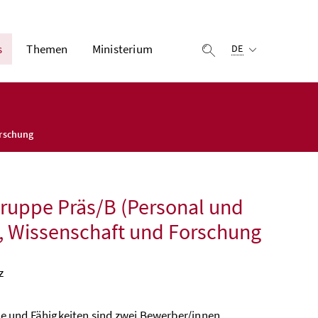
Ausgewählte Sprach
s
Themen
Ministerium
Suche einblenden
DE
orschung
Gruppe Präs/B (Personal und
, Wissenschaft und Forschung
z
e und Fähigkeiten sind zwei Bewerber/innen