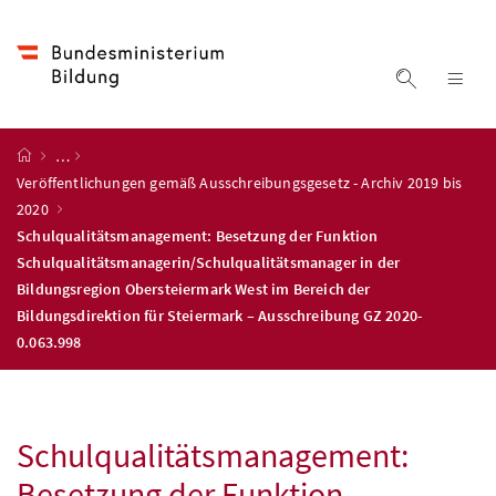
Accesskey
Accesskey
Accesskey
Accesskey
Zum Inhalt
Zum Hauptmenü
Zum Untermenü
Zur Suche
[4]
[1]
[3]
[2]
Suche ein
Nav
Startseite
…
Veröffentlichungen gemäß Ausschreibungsgesetz - Archiv 2019 bis
2020
Schulqualitätsmanagement: Besetzung der Funktion
Schulqualitätsmanagerin/Schulqualitätsmanager in der
Bildungsregion Obersteiermark West im Bereich der
Bildungsdirektion für Steiermark – Ausschreibung GZ 2020-
0.063.998
Schulqualitätsmanagement:
Besetzung der Funktion