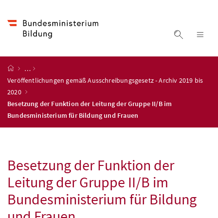
Accesskey
Accesskey
Accesskey
Accesskey
Zum Inhalt
Zum Hauptmenü
Zum Untermenü
Zur Suche
[4]
[1]
[3]
[2]
Suche ein
Nav
Startseite
…
Veröffentlichungen gemäß Ausschreibungsgesetz - Archiv 2019 bis
2020
Besetzung der Funktion der Leitung der Gruppe II/B im
Bundesministerium für Bildung und Frauen
Besetzung der Funktion der
Leitung der Gruppe II/B im
Bundesministerium für Bildung
und Frauen