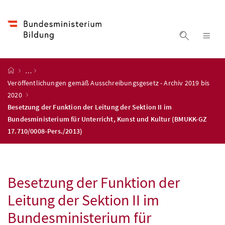
Accesskey
Accesskey
Accesskey
Accesskey
Zum Inhalt
Zum Hauptmenü
Zum Untermenü
Zur Suche
[4]
[1]
[3]
[2]
Suche ein
Nav
Startseite
…
Veröffentlichungen gemäß Ausschreibungsgesetz - Archiv 2019 bis
2020
Besetzung der Funktion der Leitung der Sektion II im
Bundesministerium für Unterricht, Kunst und Kultur (BMUKK-GZ
17.710/0008-Pers./2013)
Besetzung der Funktion der
Leitung der Sektion II im
Bundesministerium für