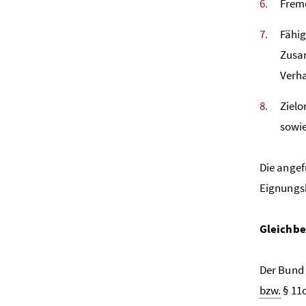
Frem
Fähig
Zusa
Verh
Zielo
sowie
Die angef
Eignungsb
Gleichb
Der Bund 
bzw.
§ 11