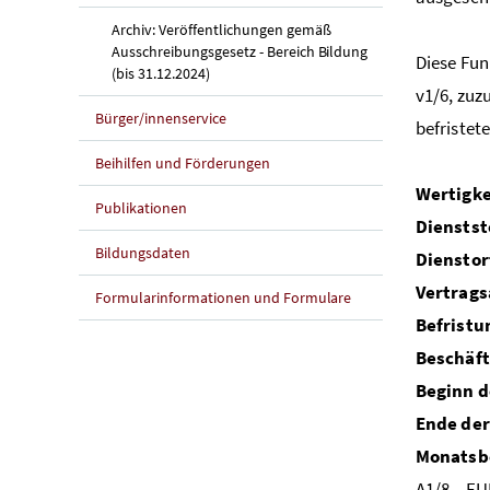
Archiv: Veröffentlichungen gemäß
Ausschreibungsgesetz - Bereich Bildung
Diese Fun
(bis 31.12.2024)
v1/6, zuz
Bürger/innenservice
befristet
Beihilfen und Förderungen
Wertigke
Publikationen
Dienstst
Bildungsdaten
Dienstor
Vertrags
Formularinformationen und Formulare
Befristu
Beschäf
Beginn d
Ende der
Monatsb
A1/8 – EU