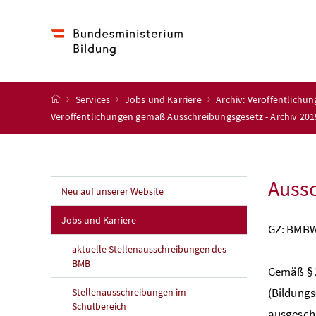
Accesskey
Accesskey
Accesskey
Accesskey
Zum Inhalt
Zum Hauptmenü
Zum Untermenü
Zur Suche
[4]
[1]
[3]
[2]
Startseite
Services
Jobs und Karriere
Archiv: Veröffentlichu
Veröffentlichungen gemäß Ausschreibungsgesetz - Archiv 201
Aussc
Neu auf unserer Website
Jobs und Karriere
GZ: BMBW
aktuelle Stellenausschreibungen des
BMB
Gemäß §
(Bildungs
Stellenausschreibungen im
Schulbereich
ausgesch