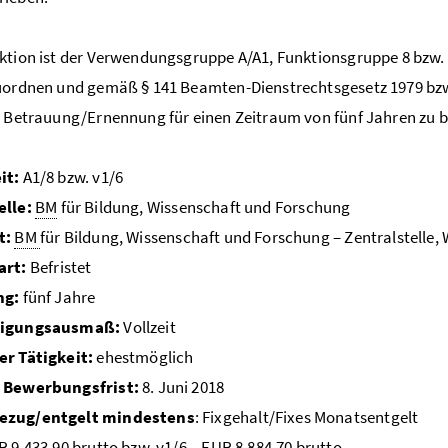
ktion ist der Verwendungsgruppe A/A1, Funktionsgruppe 8 bzw
uordnen und gemäß § 141 Beamten-Dienstrechtsgesetz 1979 bzw
e Betrauung/Ernennung für einen Zeitraum von fünf Jahren zu b
it:
A1/8 bzw. v1/6
elle:
BM
für Bildung, Wissenschaft und Forschung
t:
BM
für Bildung, Wissenschaft und Forschung – Zentralstelle,
art:
Befristet
ng:
fünf Jahre
tigungsausmaß:
Vollzeit
er Tätigkeit:
ehestmöglich
 Bewerbungsfrist:
8. Juni 2018
ezug/entgelt mindestens
: Fixgehalt/Fixes Monatsentgelt
R 9.433,90 brutto bzw. v1/6 – EUR 8.884,70 brutto