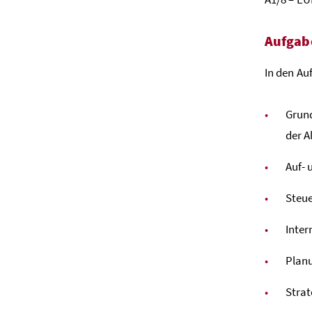
Aufgab
In den Au
Grund
der A
Auf- 
Steu
Inter
Planu
Strat