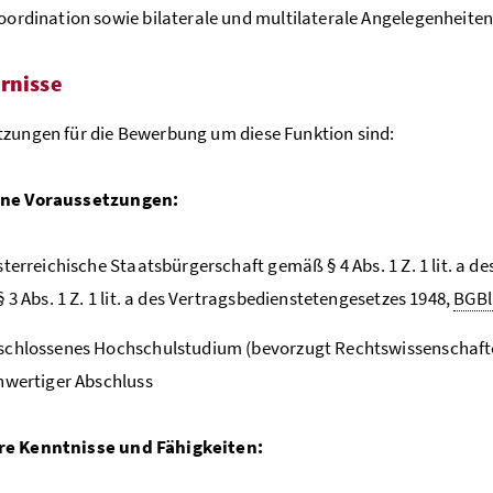
oordination sowie bilaterale und multilaterale Angelegenheite
rnisse
zungen für die Bewerbung um diese Funktion sind:
ne Voraussetzungen:
sterreichische Staatsbürgerschaft gemäß § 4 Abs. 1 Z. 1 lit. a 
§ 3 Abs. 1 Z. 1 lit. a des Vertragsbedienstetengesetzes 1948,
BGBl
chlossenes Hochschulstudium (bevorzugt Rechtswissenschafte
hwertiger Abschluss
e Kenntnisse und Fähigkeiten: