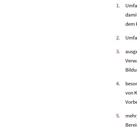
Umfan
dami
dem 
Umfan
ausg
Verwa
Bild
beson
von K
Vorbe
mehrj
Berei