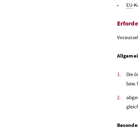
EU
-K
Erforde
Vorausset
Allgemei
Die ö
bzw. 
abges
gleic
Besonder