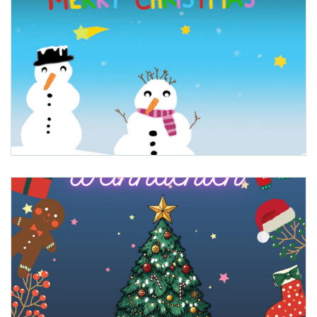
1. Platz: Helena Eder, HLWM Salzburg Annahof, Salzburg
2. Platz: Viktoria Brandsteidl, Privatmittelschule Mary Ward Krems, Niederösterreich