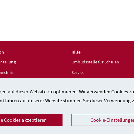
on
Hilfe
inteilung
Ombudsstelle für Schulen
zeichnis
Service
len
gen auf dieser Website zu optimieren. Wir verwenden Cookies zu
ortfahren auf unserer Website stimmen Sie dieser Verwendung z
le Cookies akzeptieren
Cookie-Einstellunge
takt
/
Impressum
/
Barrierefreiheitserklärung
/
Datenschutz
/
Sicher
Facebook
Instagram
Youtube
LinkedIn