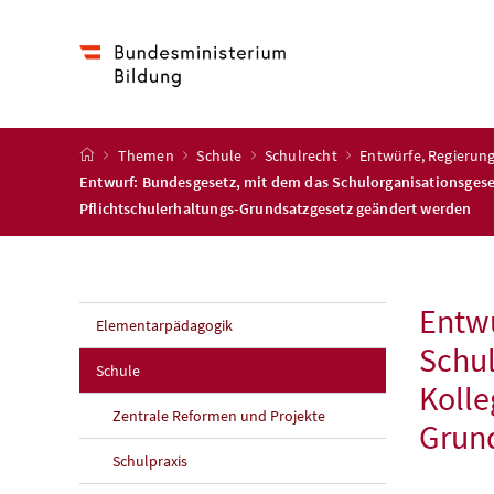
Accesskey
Accesskey
Accesskey
Accesskey
Zum Inhalt
Zum Hauptmenü
Zum Untermenü
Zur Suche
[4]
[1]
[3]
[2]
Startseite
Themen
Schule
Schulrecht
Entwürfe, Regieru
Entwurf: Bundesgesetz, mit dem das Schulorganisationsgeset
Pflichtschulerhaltungs-Grundsatzgesetz geändert werden
Entwu
Elementarpädagogik
Schul
Schule
Kolle
Zentrale Reformen und Projekte
Grun
Schulpraxis