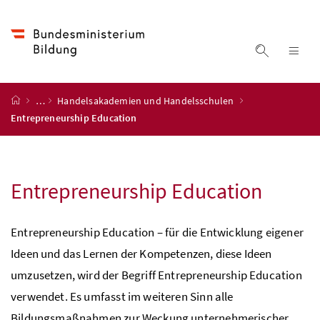
Accesskey
Accesskey
Accesskey
Accesskey
Zum Inhalt
Zum Hauptmenü
Zum Untermenü
Zur Suche
[4]
[1]
[3]
[2]
Suche ein
Nav
Startseite
…
Handelsakademien und Handelsschulen
Entrepreneurship Education
Entrepreneurship Education
Entrepreneurship Education – für die Entwicklung eigener
Ideen und das Lernen der Kompetenzen, diese Ideen
umzusetzen, wird der Begriff Entrepreneurship Education
verwendet. Es umfasst im weiteren Sinn alle
Bildungsmaßnahmen zur Weckung unternehmerischer