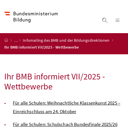
Accesskey
Accesskey
Accesskey
Accesskey
Zum Inhalt
Zum Hauptmenü
Zum Untermenü
Zur Suche
[4]
[1]
[3]
[2]
Suche ein
Nav
Startseite
…
Infomailing des BMB und der Bildungsdirektionen
Ihr BMB informiert VII/2025 - Wettbewerbe
Ihr
BMB
informiert VII/2025 -
Wettbewerbe
Für alle Schulen: Weihnachtliche Klassenkunst 2025 –
Einreichschluss am 24. Oktober
Für alle Schulen: Schulschach Bundesfinale 2025/26